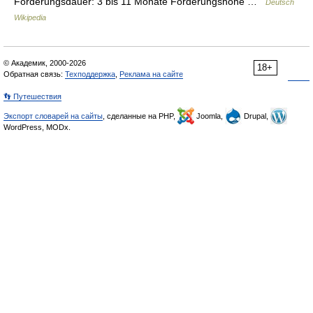
Förderungsdauer: 3 bis 11 Monate Förderungshöhe …
Deutsch
Wikipedia
© Академик, 2000-2026
18+
Обратная связь:
Техподдержка
,
Реклама на сайте
👣 Путешествия
Экспорт словарей на сайты
, сделанные на PHP,
Joomla,
Drupal,
WordPress, MODx.