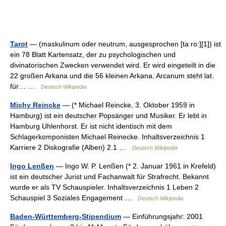
Tarot
— (maskulinum oder neutrum, ausgesprochen [ta ro:][1]) ist
ein 78 Blatt Kartensatz, der zu psychologischen und
divinatorischen Zwecken verwendet wird. Er wird eingeteilt in die
22 großen Arkana und die 56 kleinen Arkana. Arcanum steht lat.
für… …
Deutsch Wikipedia
Michy Reincke
— (* Michael Reincke, 3. Oktober 1959 in
Hamburg) ist ein deutscher Popsänger und Musiker. Er lebt in
Hamburg Uhlenhorst. Er ist nicht identisch mit dem
Schlagerkomponisten Michael Reinecke. Inhaltsverzeichnis 1
Karriere 2 Diskografie (Alben) 2.1 …
Deutsch Wikipedia
Ingo Lenßen
— Ingo W. P. Lenßen (* 2. Januar 1961 in Krefeld)
ist ein deutscher Jurist und Fachanwalt für Strafrecht. Bekannt
wurde er als TV Schauspieler. Inhaltsverzeichnis 1 Leben 2
Schauspiel 3 Soziales Engagement …
Deutsch Wikipedia
Baden-Württemberg-Stipendium
— Einführungsjahr: 2001