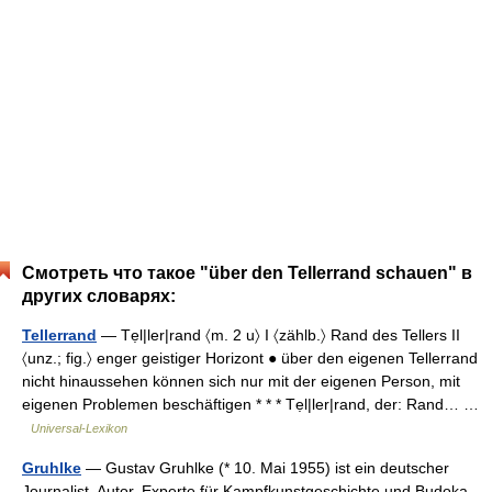
Смотреть что такое "über den Tellerrand schauen" в
других словарях:
Tellerrand
— Tẹl|ler|rand 〈m. 2 u〉 I 〈zählb.〉 Rand des Tellers II
〈unz.; fig.〉 enger geistiger Horizont ● über den eigenen Tellerrand
nicht hinaussehen können sich nur mit der eigenen Person, mit
eigenen Problemen beschäftigen * * * Tẹl|ler|rand, der: Rand… …
Universal-Lexikon
Gruhlke
— Gustav Gruhlke (* 10. Mai 1955) ist ein deutscher
Journalist, Autor, Experte für Kampfkunstgeschichte und Budoka.