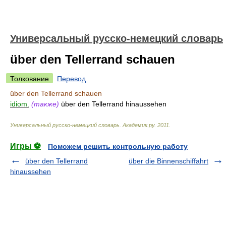
Универсальный русско-немецкий словарь
über den Tellerrand schauen
Толкование
Перевод
über den Tellerrand schauen
idiom.
(также)
über den Tellerrand hinaussehen
Универсальный русско-немецкий словарь
.
Академик.ру
.
2011
.
Игры ⚽
Поможем решить контрольную работу
über den Tellerrand
über die Binnenschiffahrt
hinaussehen